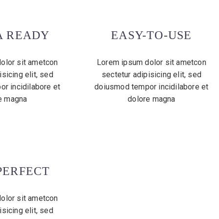
A READY
EASY-TO-USE
olor sit ametcon
Lorem ipsum dolor sit ametcon
sicing elit, sed
sectetur adipisicing elit, sed
r incidilabore et
doiusmod tempor incidilabore et
e magna
dolore magna
PERFECT
olor sit ametcon
sicing elit, sed