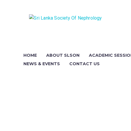
ay-
HOME
ABOUT SLSON
ACADEMIC SESSIO
y
 AM -
NEWS & EVENTS
CONTACT US
 PM