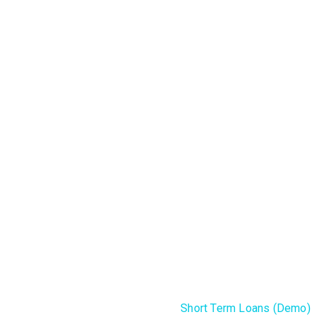
T TERM 
(DEMO)
Lorem ipsum dolor sit amet ipsum
Home
Projects (Demo)
Short Term Loans (Demo)